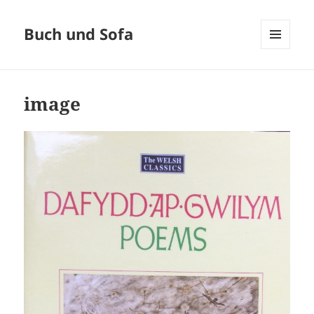
Buch und Sofa
MENÜ
UND
WIDGETS
image