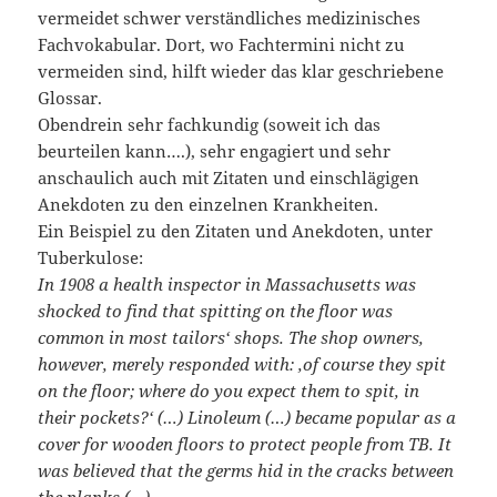
vermeidet schwer verständliches medizinisches
Fachvokabular. Dort, wo Fachtermini nicht zu
vermeiden sind, hilft wieder das klar geschriebene
Glossar.
Obendrein sehr fachkundig (soweit ich das
beurteilen kann….), sehr engagiert und sehr
anschaulich auch mit Zitaten und einschlägigen
Anekdoten zu den einzelnen Krankheiten.
Ein Beispiel zu den Zitaten und Anekdoten, unter
Tuberkulose:
In 1908 a health inspector in Massachusetts was
shocked to find that spitting on the floor was
common in most tailors‘ shops. The shop owners,
however, merely responded with: ‚of course they spit
on the floor; where do you expect them to spit, in
their pockets?‘ (…) Linoleum (…) became popular as a
cover for wooden floors to protect people from TB. It
was believed that the germs hid in the cracks between
the planks (…).