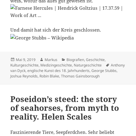
weiß, wofür das alles gut gewesen ist.
Und damit hat sich der Kreis geschlossen.
Veröffentlicht
Autor
Kategorien
Mai 9, 2019
Markus
Biografien
,
Geschichte
,
am
Schlagwörter
Kulturgeschichte
,
Medizingeschichte
,
Naturgeschichte
Anthony
van Dyck
,
englische Kunst des 18. Jahrhunderts
,
George Stubbs
,
Joshua Reynolds
,
Robin Blake
,
Thomas Gainsborough
Poseidon’s steed: the story
of seahorses, from myth to
reality. Helen Scales
Faszinierende Tiere, Seepferdchen. Sehr beliebt