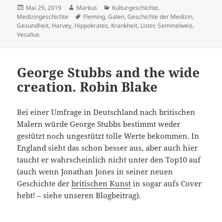
Veröffentlicht
Autor
Kategorien
Mai 29, 2019
Markus
Kulturgeschichte
,
am
Schlagwörter
Medizingeschichte
Fleming
,
Galen
,
Geschichte der Medizin
,
Gesundheit
,
Harvey
,
Hippokrates
,
Krankheit
,
Lister
,
Semmelweis
,
Vesalius
George Stubbs and the wide
creation. Robin Blake
Bei einer Umfrage in Deutschland nach britischen
Malern würde George Stubbs bestimmt weder
gestützt noch ungestützt tolle Werte bekommen. In
England sieht das schon besser aus, aber auch hier
taucht er wahrscheinlich nicht unter den Top10 auf
(auch wenn Jonathan Jones in seiner neuen
Geschichte der
britischen Kunst
in sogar aufs Cover
hebt! – siehe unseren Blogbeitrag).