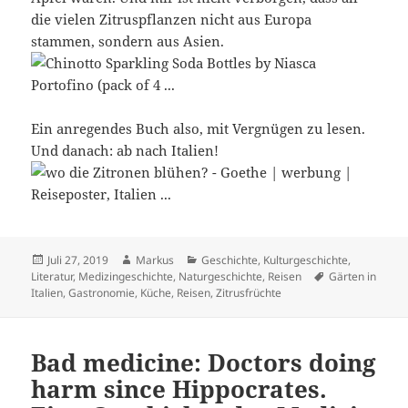
die vielen Zitruspflanzen nicht aus Europa
stammen, sondern aus Asien.
Ein anregendes Buch also, mit Vergnügen zu lesen.
Und danach: ab nach Italien!
Veröffentlicht
Autor
Kategorien
Juli 27, 2019
Markus
Geschichte
,
Kulturgeschichte
,
am
Schlagwörter
Literatur
,
Medizingeschichte
,
Naturgeschichte
,
Reisen
Gärten in
Italien
,
Gastronomie
,
Küche
,
Reisen
,
Zitrusfrüchte
Bad medicine: Doctors doing
harm since Hippocrates.