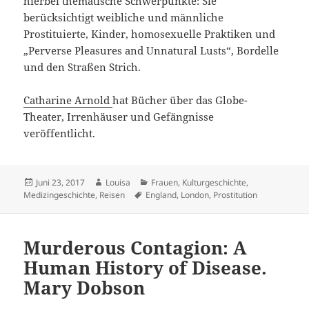
hierbei thematische Schwerpunkte: Sie
berücksichtigt weibliche und männliche
Prostituierte, Kinder, homosexuelle Praktiken und
„Perverse Pleasures and Unnatural Lusts“, Bordelle
und den Straßen Strich.
Catharine Arnold
hat Bücher über das Globe-
Theater, Irrenhäuser und Gefängnisse
veröffentlicht.
Veröffentlicht
Autor
Kategorien
Juni 23, 2017
Louisa
Frauen
,
Kulturgeschichte
,
am
Schlagwörter
Medizingeschichte
,
Reisen
England
,
London
,
Prostitution
Murderous Contagion: A
Human History of Disease.
Mary Dobson