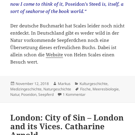
now I come to think of it,
Poseidon’s Steed
is, itself, a
sort of seahorse of the book world.“
Der deutsche Buchmarkt hat Scales leider noch nicht
entdeckt. In Deutschland gibt es weder wild in der
Natur vorkommende Seepferdchen noch eine
Übersetzung dieses erfreulichen Buchs. Dabei ist
allein schon die
Website
von Helen Scales einen
Besuch wert.
Veröffentlicht
Autor
Kategorien
November 12, 2018
Markus
Kulturgeschichte
,
am
Schlagwörter
Medizingeschichte
,
Naturgeschichte
Fische
,
Meeresbiologie
,
zu Poseidon’s steed: the story
Natur
,
Poseidon
,
Seepferd
1 Kommentar
London: City of Sin – London
and its Vices. Catharine
Arnold