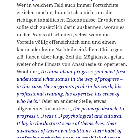
Wer in welchem Feld auch immer Fortschritte
erzielen möchte, braucht also nicht nur die
richtigen inhaltlichen Erkenntnisse. Er (oder sie)
sollte sich zusätzlich darin auskennen, woran es
in der Praxis oft scheitert, selbst wenn die
Vorteile völlig offensichtlich sind und einem
kaum oder keine Nachteile einfallen. Chirurgen
z.B. haben über lange Zeit ihr Möglichstes getan,
weiter ohne Einsatz von Anästhesie zu operieren.
Wootton:
„To think about progress, you must first
understand what stands in the way of progress –
in this case, the surgeons’s pride in his work, his
professional training, his expertise, his sense of
who he is.“
Oder an anderer Stelle, etwas
allgemeiner formuliert:
„The primary obstacle to
progress (…) was (…) psychological and cultural.
It lay in the doctors‘ sense of themselves, their
awareness of their own traditions, their habit of
conferring authority upon an established canon