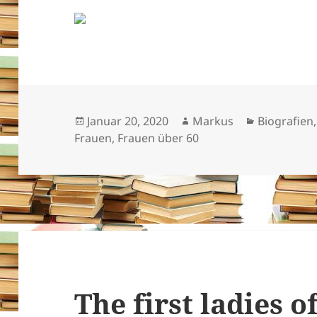
Veröffentlicht
Autor
Kategorien
Januar 20, 2020
Markus
Biografien
am
Frauen
,
Frauen über 60
The first ladies 