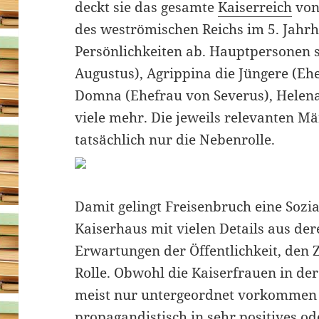
deckt sie das gesamte
Kaiserreich
von
des weströmischen Reichs im 5. Jahr
Persönlichkeiten ab. Hauptpersonen si
Augustus), Agrippina die Jüngere (Ehe
Domna (Ehefrau von Severus), Helena
viele mehr. Die jeweils relevanten M
tatsächlich nur die Nebenrolle.
Damit gelingt Freisenbruch eine Sozi
Kaiserhaus mit vielen Details aus der
Erwartungen der Öffentlichkeit, den 
Rolle. Obwohl die Kaiserfrauen in de
meist nur untergeordnet vorkommen
propagandistisch in sehr positives od