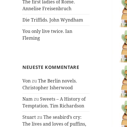
The first ladies of Rome.
Annelise Freisenbruch
Die Triffids. John Wyndham
You only live twice. Ian
Fleming
NEUESTE KOMMENTARE
Von
zu
The Berlin novels.
Christopher Isherwood
Nam
zu
Sweets – A History of
Temptation. Tim Richardson
Stuart
zu
The seabird’s cry:
The lives and loves of puffins,