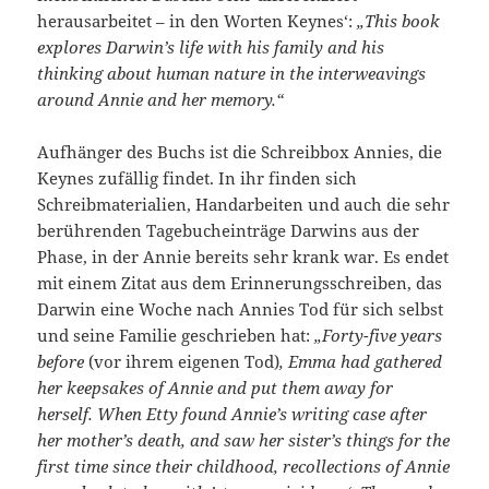
herausarbeitet – in den Worten Keynes‘:
„This book
explores Darwin’s life with his family and his
thinking about human nature in the interweavings
around Annie and her memory.“
Aufhänger des Buchs ist die Schreibbox Annies, die
Keynes zufällig findet. In ihr finden sich
Schreibmaterialien, Handarbeiten und auch die sehr
berührenden Tagebucheinträge Darwins aus der
Phase, in der Annie bereits sehr krank war. Es endet
mit einem Zitat aus dem Erinnerungsschreiben, das
Darwin eine Woche nach Annies Tod für sich selbst
und seine Familie geschrieben hat:
„Forty-five years
before
(vor ihrem eigenen Tod)
, Emma had gathered
her keepsakes of Annie and put them away for
herself. When Etty found Annie’s writing case after
her mother’s death, and saw her sister’s things for the
first time since their childhood, recollections of Annie