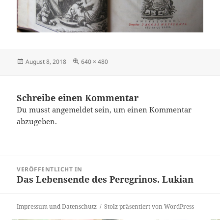
Veröffentlicht
Originalgröße
August 8, 2018
640 × 480
am
Schreibe einen Kommentar
Du musst
angemeldet
sein, um einen Kommentar
abzugeben.
Beitragsnavigation
VERÖFFENTLICHT IN
Das Lebensende des Peregrinos. Lukian
Impressum und Datenschutz
Stolz präsentiert von WordPress