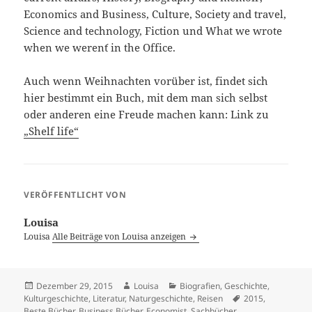
Economics and Business, Culture, Society and travel,
Science and technology, Fiction und What we wrote
when we weren´t in the Office.
Auch wenn Weihnachten vorüber ist, findet sich
hier bestimmt ein Buch, mit dem man sich selbst
oder anderen eine Freude machen kann: Link zu
„Shelf life“
VERÖFFENTLICHT VON
Louisa
Louisa
Alle Beiträge von Louisa anzeigen
Veröffentlicht
Autor
Kategorien
Dezember 29, 2015
Louisa
Biografien
,
Geschichte
,
am
Schlagwörter
Kulturgeschichte
,
Literatur
,
Naturgeschichte
,
Reisen
2015
,
Beste Bücher
,
Business Bücher
,
Economist
,
Sachbücher