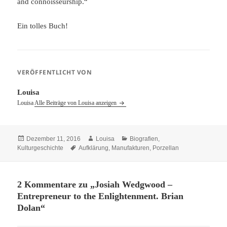
and connoisseurship.“
Ein tolles Buch!
VERÖFFENTLICHT VON
Louisa
Louisa
Alle Beiträge von Louisa anzeigen
Veröffentlicht
Autor
Kategorien
Dezember 11, 2016
Louisa
Biografien
,
am
Schlagwörter
Kulturgeschichte
Aufklärung
,
Manufakturen
,
Porzellan
2 Kommentare zu „Josiah Wedgwood –
Entrepreneur to the Enlightenment. Brian
Dolan“