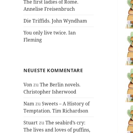
The first ladies of Rome.
Annelise Freisenbruch
Die Triffids. John Wyndham
You only live twice. Ian
Fleming
NEUESTE KOMMENTARE
Von
zu
The Berlin novels.
Christopher Isherwood
Nam
zu
Sweets – A History of
Temptation. Tim Richardson
Stuart
zu
The seabird’s cry:
The lives and loves of puffins,