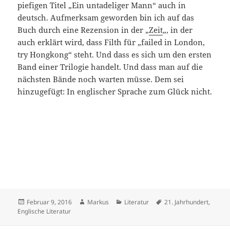
piefigen Titel „Ein untadeliger Mann“ auch in
deutsch. Aufmerksam geworden bin ich auf das
Buch durch eine Rezension in der „
Zeit
„, in der
auch erklärt wird, dass Filth für „failed in London,
try Hongkong“ steht. Und dass es sich um den ersten
Band einer Trilogie handelt. Und dass man auf die
nächsten Bände noch warten müsse. Dem sei
hinzugefügt: In englischer Sprache zum Glück nicht.
Veröffentlicht
Autor
Kategorien
Schlagwörter
Februar 9, 2016
Markus
Literatur
21. Jahrhundert
,
am
Englische Literatur