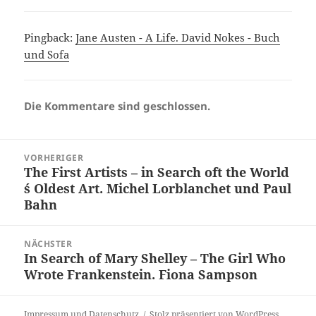
Pingback:
Jane Austen - A Life. David Nokes - Buch
und Sofa
Die Kommentare sind geschlossen.
Beitragsnavigation
VORHERIGER
The First Artists – in Search oft the World
Vorheriger
´s Oldest Art. Michel Lorblanchet und Paul
Beitrag:
Bahn
NÄCHSTER
In Search of Mary Shelley – The Girl Who
Nächster
Wrote Frankenstein. Fiona Sampson
Beitrag:
Impressum und Datenschutz
Stolz präsentiert von WordPress