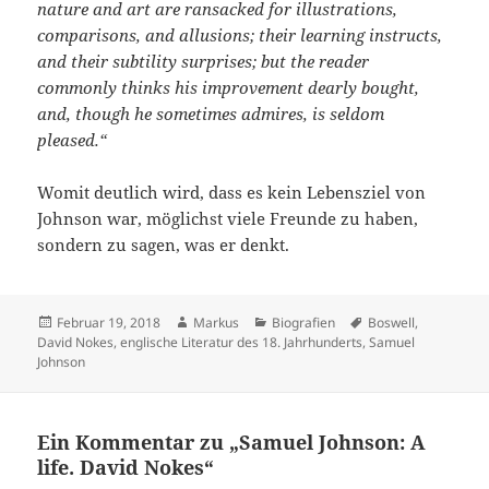
nature and art are ransacked for illustrations,
comparisons, and allusions; their learning instructs,
and their subtility surprises; but the reader
commonly thinks his improvement dearly bought,
and, though he sometimes admires, is seldom
pleased.“
Womit deutlich wird, dass es kein Lebensziel von
Johnson war, möglichst viele Freunde zu haben,
sondern zu sagen, was er denkt.
Veröffentlicht
Autor
Kategorien
Schlagwörter
Februar 19, 2018
Markus
Biografien
Boswell
,
am
David Nokes
,
englische Literatur des 18. Jahrhunderts
,
Samuel
Johnson
Ein Kommentar zu „Samuel Johnson: A
life. David Nokes“