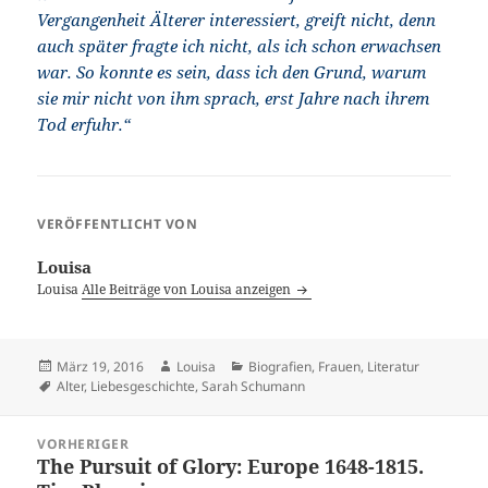
Vergangenheit Älterer interessiert, greift nicht, denn
auch später fragte ich nicht, als ich schon erwachsen
war. So konnte es sein, dass ich den Grund, warum
sie mir nicht von ihm sprach, erst Jahre nach ihrem
Tod erfuhr.“
VERÖFFENTLICHT VON
Louisa
Louisa
Alle Beiträge von Louisa anzeigen
Veröffentlicht
Autor
Kategorien
März 19, 2016
Louisa
Biografien
,
Frauen
,
Literatur
am
Schlagwörter
Alter
,
Liebesgeschichte
,
Sarah Schumann
Beitragsnavigation
VORHERIGER
The Pursuit of Glory: Europe 1648-1815.
Vorheriger