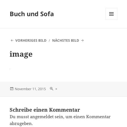
Buch und Sofa
MENÜ
UND
WIDGETS
VORHERIGES BILD
NÄCHSTES BILD
image
Veröffentlicht
Originalgröße
November 11, 2015
×
am
Schreibe einen Kommentar
Du musst
angemeldet
sein, um einen Kommentar
abzugeben.