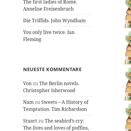
The first ladies of Rome.
Annelise Freisenbruch
Die Triffids. John Wyndham
You only live twice. Ian
Fleming
NEUESTE KOMMENTARE
Von
zu
The Berlin novels.
Christopher Isherwood
Nam
zu
Sweets – A History of
Temptation. Tim Richardson
Stuart
zu
The seabird’s cry:
The lives and loves of puffins,