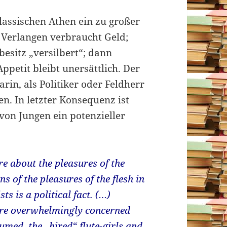
klassischen Athen ein zu großer
 Verlangen verbraucht Geld;
besitz „versilbert“; dann
petit bleibt unersättlich. Der
arin, als Politiker oder Feldherr
n. In letzter Konsequenz ist
von Jungen ein potenzieller
re about the pleasures of the
s of the pleasures of the flesh in
sts is a political fact. (…)
are overwhelmingly concerned
umed, the „hired“ flute-girls and