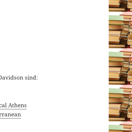
avidson sind:
cal Athens
erranean