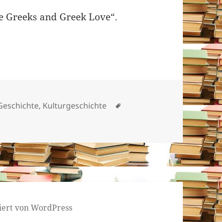
he Greeks and Greek Love“.
en
Schlagwörter
Geschichte
,
Kulturgeschichte
tiert von WordPress