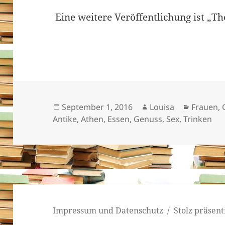
Eine weitere Veröffentlichung ist „T
Veröffentlicht
Autor
Kategori
September 1, 2016
Louisa
Frauen
,
am
Antike
,
Athen
,
Essen
,
Genuss
,
Sex
,
Trinken
Impressum und Datenschutz
Stolz präsen