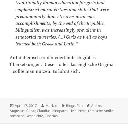
traditionally Roman education for girls had
emphasized moral virtues and skills that were
predominantly domestic over academic
accomplishments, by the end of the Republic,
bilingualism was increasingly prevalent in
senatorial nurseries. (…) Girls as well as boys
learned both Greek and Latin.“
Auf italienisch und niederländisch gibt es
Übersetzungen. Diese – oder das englische Original
– sollte man nutzen. Es lohnt sich.
Veröffentlicht
Autor
Kategorien
Schlagwörter
April 17, 2017
Markus
Biografien
Antike
,
am
Augustus
,
Cäsar
,
Claudius
,
Kleopatra
,
Livia
,
Nero
,
römische Antike
,
römische Geschichte
,
Tiberius