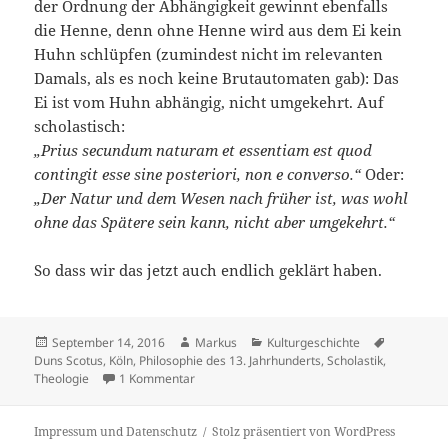
der Ordnung der Abhängigkeit gewinnt ebenfalls
die Henne, denn ohne Henne wird aus dem Ei kein
Huhn schlüpfen (zumindest nicht im relevanten
Damals, als es noch keine Brutautomaten gab): Das
Ei ist vom Huhn abhängig, nicht umgekehrt. Auf
scholastisch:
„Prius secundum naturam et essentiam est quod
contingit esse sine posteriori, non e converso.“
Oder:
„Der Natur und dem Wesen nach früher ist, was wohl
ohne das Spätere sein kann, nicht aber umgekehrt.“
So dass wir das jetzt auch endlich geklärt haben.
Veröffentlicht
Autor
Kategorien
Schlagwör
September 14, 2016
Markus
Kulturgeschichte
am
Duns Scotus
,
Köln
,
Philosophie des 13. Jahrhunderts
,
Scholastik
,
zu Abhandlung über das erste Prinzip. Johan
Theologie
1 Kommentar
Impressum und Datenschutz
Stolz präsentiert von WordPress