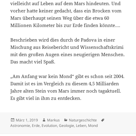
vielleicht auf Leben auf dem Mars hindeuten. Und
vorher hatte keiner gedacht, dass ein Brocken vom
Mars überhaupt seinen Weg über die etwa 60
Millionen Kilometer bis zur Erde finden könnte….
Beschrieben wird dies durch de Padova in einer
Mischung aus Reisebericht und Wissenschaftskrimi
mit den großen Augen eines neugierigen Menschen.
Das macht viel Spaß.
„Am Anfang war kein Mond“ gibt es schon seit 2004.
Damit ist es im Vergleich zu diesem 4,5 Milliarden
Jahre alten Stein vom Mars immer noch tagaktuell.
Es gibt viel in ihm zu entdecken.
Veröffentlicht
Autor
Kategorien
Schlagwörter
März 1, 2019
Markus
Naturgeschichte
am
Astronomie
,
Erde
,
Evolution
,
Geologie
,
Leben
,
Mond