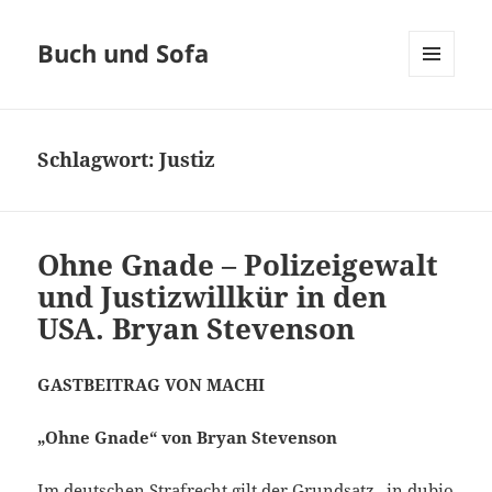
Buch und Sofa
MENÜ
UND
WIDGETS
Schlagwort:
Justiz
Ohne Gnade – Polizeigewalt
und Justizwillkür in den
USA. Bryan Stevenson
GASTBEITRAG VON MACHI
„Ohne Gnade“ von Bryan Stevenson
Im deutschen Strafrecht gilt der Grundsatz „in dubio