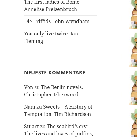
The first ladies of Rome.
Annelise Freisenbruch
Die Triffids. John Wyndham
You only live twice. Ian
Fleming
NEUESTE KOMMENTARE
Von
zu
The Berlin novels.
Christopher Isherwood
Nam
zu
Sweets – A History of
Temptation. Tim Richardson
Stuart
zu
The seabird’s cry:
The lives and loves of puffins,