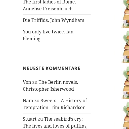
The first ladies of Rome.
Annelise Freisenbruch
Die Triffids. John Wyndham
You only live twice. Ian
Fleming
NEUESTE KOMMENTARE
Von
zu
The Berlin novels.
Christopher Isherwood
Nam
zu
Sweets – A History of
Temptation. Tim Richardson
Stuart
zu
The seabird’s cry:
The lives and loves of puffins,