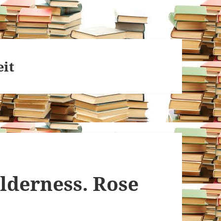
eit
lderness. Rose