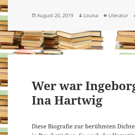
Veröffentlicht
Autor
Kategorien
August 20, 2019
Louisa
Literatur
am
Wer war Ingebo
Ina Hartwig
Diese Biografie zur berühmten Dichte