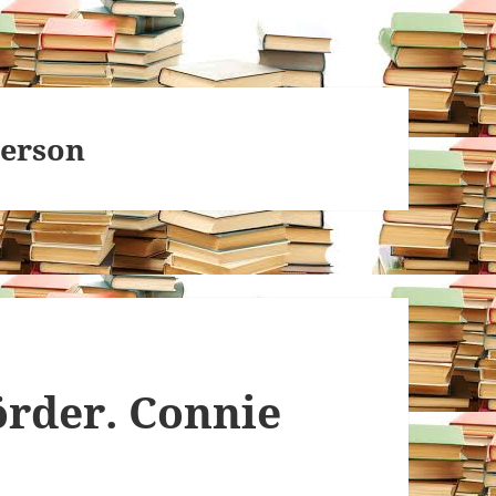
Person
örder. Connie