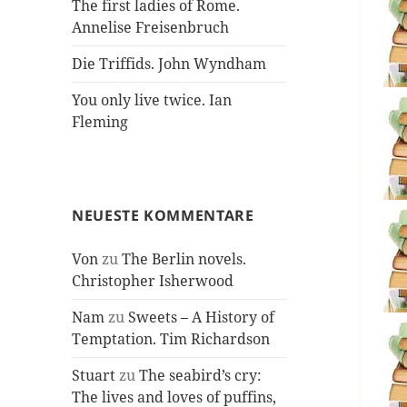
The first ladies of Rome.
Annelise Freisenbruch
Die Triffids. John Wyndham
You only live twice. Ian
Fleming
NEUESTE KOMMENTARE
Von
zu
The Berlin novels.
Christopher Isherwood
Nam
zu
Sweets – A History of
Temptation. Tim Richardson
Stuart
zu
The seabird’s cry:
The lives and loves of puffins,