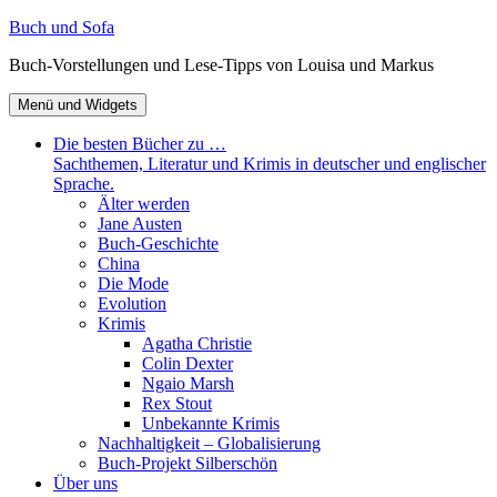
Zum
Buch und Sofa
Inhalt
Buch-Vorstellungen und Lese-Tipps von Louisa und Markus
springen
Menü und Widgets
Die besten Bücher zu …
Sachthemen, Literatur und Krimis in deutscher und englischer
Sprache.
Älter werden
Jane Austen
Buch-Geschichte
China
Die Mode
Evolution
Krimis
Agatha Christie
Colin Dexter
Ngaio Marsh
Rex Stout
Unbekannte Krimis
Nachhaltigkeit – Globalisierung
Buch-Projekt Silberschön
Über uns