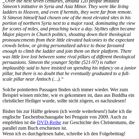
„Over the next seven centuries, around 120 people imitated
Simeon’s initiative in Syria and Asia Minor. They were like living
ladders to Heaven, and even if hermits, they were far from remote.
St Simeon himself had chosen one of the most elevated sites in his
portion of northern Syria next to a major raod, dominating the view
for scores of miles, and preaching twice a day. Stylites often became
Major players in Church politics, shouting down their theological
pronouncements from their little elevated balconies to the expectant
crowds below, or giving personalized advice to those favoured
enough to climb the ladder and join them on their platform. There
was little love lost between some rival pillars of different theological
persuasions. Simeon the younger Stylite (521-97) is rather
implausibly said to have insisted on spending his infancy on a junior
pillar, but there is no doubt that he eventually graduated to a full-
scale pillar near Antioch (…).“
Solche pointierten Passagen finden sich immer wieder. Wer zum
Beispiel wissen möchte, wie es gekommen ist, dass aus Buddha ein
christlicher Heiliger wurde, sollte nicht zögern, es nachzulesen!
Bisher bis zur Hälfte gelesen (ich werde weiterlesen!) habe ich die
englische Taschenbuchausgabe bei Penguin von 2009. Auch zu
empfehlen ist die
DVD-Reihe
zur Geschichte des Christentums, die
parallel zum Buch erschienen ist.
Wenn ich es durchgelesen habe, schreibe ich den Folgebeitrag!