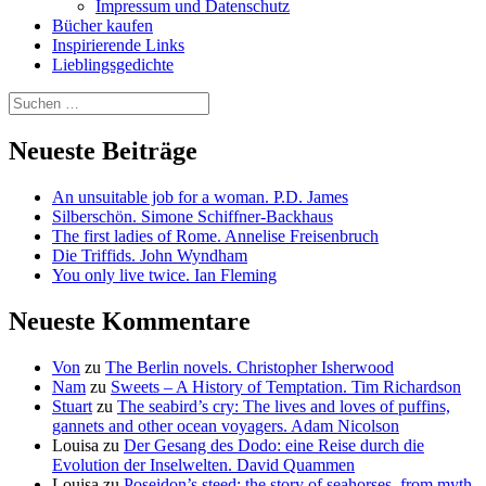
Impressum und Datenschutz
Bücher kaufen
Inspirierende Links
Lieblingsgedichte
Suchen
nach:
Neueste Beiträge
An unsuitable job for a woman. P.D. James
Silberschön. Simone Schiffner-Backhaus
The first ladies of Rome. Annelise Freisenbruch
Die Triffids. John Wyndham
You only live twice. Ian Fleming
Neueste Kommentare
Von
zu
The Berlin novels. Christopher Isherwood
Nam
zu
Sweets – A History of Temptation. Tim Richardson
Stuart
zu
The seabird’s cry: The lives and loves of puffins,
gannets and other ocean voyagers. Adam Nicolson
Louisa
zu
Der Gesang des Dodo: eine Reise durch die
Evolution der Inselwelten. David Quammen
Louisa
zu
Poseidon’s steed: the story of seahorses, from myth