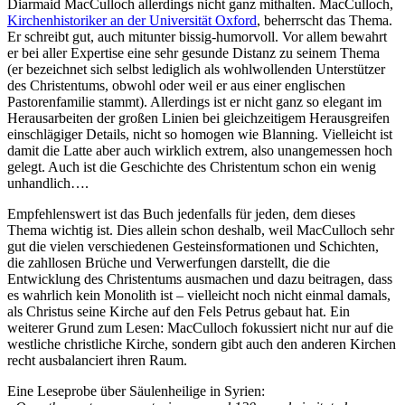
Diarmaid MacCulloch allerdings nicht ganz mithalten. MacCulloch,
Kirchenhistoriker an der Universität Oxford
, beherrscht das Thema.
Er schreibt gut, auch mitunter bissig-humorvoll. Vor allem bewahrt
er bei aller Expertise eine sehr gesunde Distanz zu seinem Thema
(er bezeichnet sich selbst lediglich als wohlwollenden Unterstützer
des Christentums, obwohl oder weil er aus einer englischen
Pastorenfamilie stammt). Allerdings ist er nicht ganz so elegant im
Herausarbeiten der großen Linien bei gleichzeitigem Herausgreifen
einschlägiger Details, nicht so homogen wie Blanning. Vielleicht ist
damit die Latte aber auch wirklich extrem, also unangemessen hoch
gelegt. Auch ist die Geschichte des Christentum schon ein wenig
unhandlich….
Empfehlenswert ist das Buch jedenfalls für jeden, dem dieses
Thema wichtig ist. Dies allein schon deshalb, weil MacCulloch sehr
gut die vielen verschiedenen Gesteinsformationen und Schichten,
die zahllosen Brüche und Verwerfungen darstellt, die die
Entwicklung des Christentums ausmachen und dazu beitragen, dass
es wahrlich kein Monolith ist – vielleicht noch nicht einmal damals,
als Christus seine Kirche auf den Fels Petrus gebaut hat. Ein
weiterer Grund zum Lesen: MacCulloch fokussiert nicht nur auf die
westliche christliche Kirche, sondern gibt auch den anderen Kirchen
recht ausbalanciert ihren Raum.
Eine Leseprobe über Säulenheilige in Syrien: