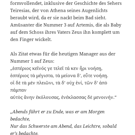
formvollendet, inklusive der Geschichte des Sehers
Teiresias, der von Athena seines Augenlichts
beraubt wird, da er sie nackt beim Bad sieht.
Amüsanter die Nummer 3 auf Artemis, die als Baby
auf dem Schoss ihres Vaters Zeus ihn komplett um
den Finger wickelt.
Als Zitat etwas für die heutigen Manager aus der
Nummer 1 auf Zeus:
„ἑσπέριος κεῖνός γε τελεῖ τά κεν ἦρι νοήσῃ,
ἑσπέριος τὰ μέγιστα, τὰ μείονα δ‘, εὖτε νοήσῃ.
οἳ δὲ τὰ μὲν πλειῶνι, τὰ δ‘ οὐχ ἑνί, τῶν δ‘ ἀπὸ
πάμπαν
αὐτὸς ἄνην ἐκόλουσας, ἐνέκλασσας δὲ μενοινήν.“
„Abends führt er zu Ende, was er am Morgen
bedachte,
Nur das Schwerste am Abend, das Leichtre, sobald
er’s bedachte.