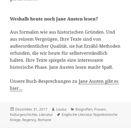
Weshalb heute noch Jane Austen lesen?
Aus formalen wie aus historischen Gründen. Und
aus reinem Vergnügen. Ihre Texte sind von
außerordentlicher Qualität, sie hat Erzähl-Methoden
erfunden, die wir heute für selbstverständlich
halten. Ihre Texte spiegeln eine interessante
historische Phase. Jane Austen lesen macht Spaß.
Unsere Buch-Besprechungen zu
Jane Austen gibt es
hier…
Veröffentlicht
Autor
Kategorien
Dezember 31, 2017
Louisa
Biografien
,
Frauen
,
am
Schlagwörter
Kulturgeschichte
,
Literatur
Englische Literatur
,
Napoleonische
Kriege
,
Regency
,
Romane