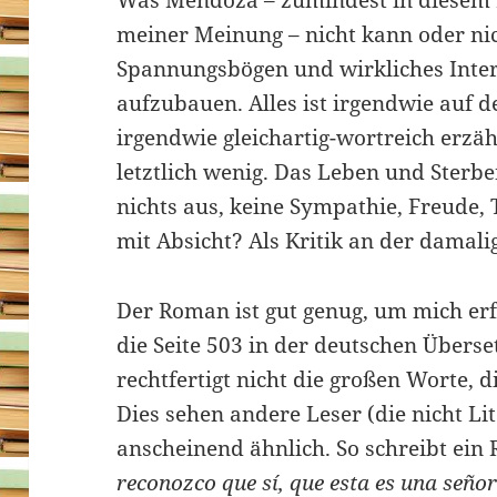
Was Mendoza – zumindest in diesem
meiner Meinung – nicht kann oder nich
Spannungsbögen und wirkliches Inte
aufzubauen. Alles ist irgendwie auf d
irgendwie gleichartig-wortreich erzä
letztlich wenig. Das Leben und Sterbe
nichts aus, keine Sympathie, Freude, T
mit Absicht? Als Kritik an der damali
Der Roman ist gut genug, um mich erf
die Seite 503 in der deutschen Überse
rechtfertigt nicht die großen Worte, 
Dies sehen andere Leser (die nicht Lit
anscheinend ähnlich. So schreibt ein
reconozco que sí, que esta es una seño