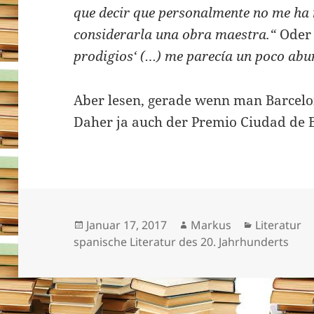
que decir que personalmente no me ha 
considerarla una obra maestra.“
Oder
prodigios‘ (…) me parecía un poco abur
Aber lesen, gerade wenn man Barcel
Daher ja auch der Premio Ciudad de 
Veröffentlicht
Autor
Kategorien
Januar 17, 2017
Markus
Literatur
am
spanische Literatur des 20. Jahrhunderts