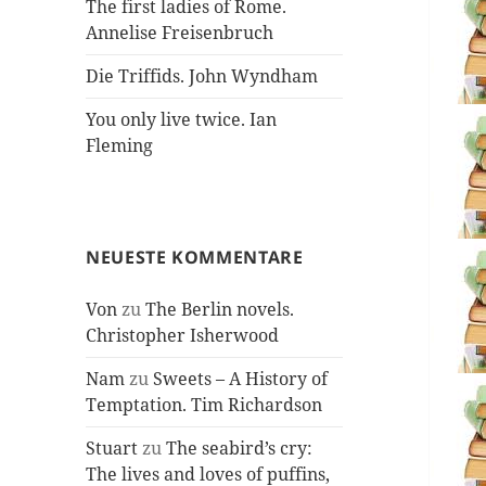
The first ladies of Rome.
Annelise Freisenbruch
Die Triffids. John Wyndham
You only live twice. Ian
Fleming
NEUESTE KOMMENTARE
Von
zu
The Berlin novels.
Christopher Isherwood
Nam
zu
Sweets – A History of
Temptation. Tim Richardson
Stuart
zu
The seabird’s cry:
The lives and loves of puffins,