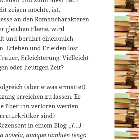
 Roman und zumindest nach
t zeigen möchte, ist,
resse an den Romancharakteren
er gleichen Ebene, wird
hlt und berührt einen/mich
n, Erleben und Erleiden löst
rauer, Erleichterung. Vielleicht
gen oder heutigen Zeit?
olgreich (aber etwas ermattet)
tzung erreichen zu lassen. Er
die über ihn verloren werden.
eraturkritiker sind)
 Rezensent in einem Blog:
„(…)
ra novela, aunque también tengo