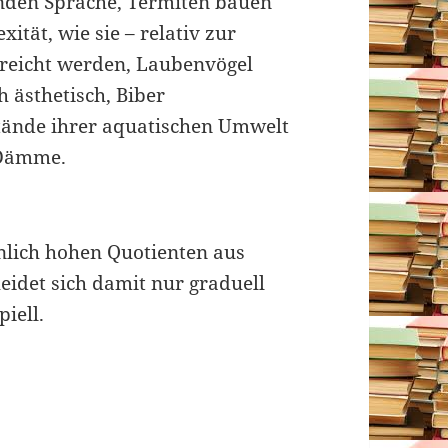
nden Sprache, Termiten bauen
tät, wie sie – relativ zur
reicht werden, Laubenvögel
h ästhetisch, Biber
stände ihrer aquatischen Umwelt
 Dämme.
lich hohen Quotienten aus
idet sich damit nur graduell
iell.