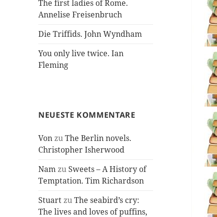
The first ladies of Rome.
Annelise Freisenbruch
Die Triffids. John Wyndham
You only live twice. Ian
Fleming
NEUESTE KOMMENTARE
Von
zu
The Berlin novels.
Christopher Isherwood
Nam
zu
Sweets – A History of
Temptation. Tim Richardson
Stuart
zu
The seabird’s cry:
The lives and loves of puffins,