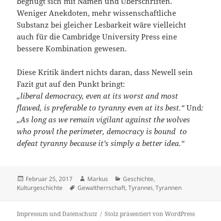
begnügt sich mit Namen und Überschriften.
Weniger Anekdoten, mehr wissenschaftliche
Substanz bei gleicher Lesbarkeit wäre vielleicht
auch für die Cambridge University Press eine
bessere Kombination gewesen.
Diese Kritik ändert nichts daran, dass Newell sein
Fazit gut auf den Punkt bringt:
„liberal democracy, even at its worst and most
flawed, is preferable to tyranny even at its best.“
Und
:
„As long as we remain vigilant against the wolves
who prowl the perimeter, democracy is bound to
defeat tyranny because it’s simply a better idea.“
Veröffentlicht
Autor
Kategorien
Februar 25, 2017
Markus
Geschichte
,
am
Schlagwörter
Kulturgeschichte
Gewaltherrschaft
,
Tyrannei
,
Tyrannen
Impressum und Datenschutz
Stolz präsentiert von WordPress