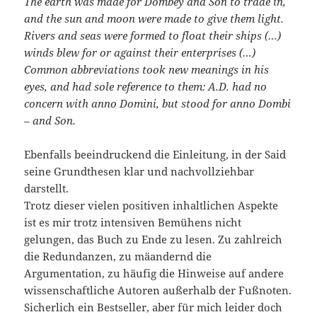
The earth was made for Dombey and Son to trade in,
and the sun and moon were made to give them light.
Rivers and seas were formed to float their ships (…)
winds blew for or against their enterprises (…)
Common abbreviations took new meanings in his
eyes, and had sole reference to them: A.D. had no
concern with anno Domini, but stood for anno Dombi
– and Son.
Ebenfalls beeindruckend die Einleitung, in der Said
seine Grundthesen klar und nachvollziehbar
darstellt.
Trotz dieser vielen positiven inhaltlichen Aspekte
ist es mir trotz intensiven Bemühens nicht
gelungen, das Buch zu Ende zu lesen. Zu zahlreich
die Redundanzen, zu mäandernd die
Argumentation, zu häufig die Hinweise auf andere
wissenschaftliche Autoren außerhalb der Fußnoten.
Sicherlich ein Bestseller, aber für mich leider doch