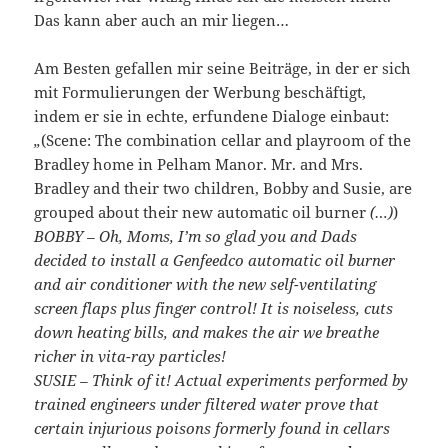
Das kann aber auch an mir liegen…
Am Besten gefallen mir seine Beiträge, in der er sich
mit Formulierungen der Werbung beschäftigt,
indem er sie in echte, erfundene Dialoge einbaut:
„
(Scene: The combination cellar and playroom of the
Bradley home in Pelham Manor. Mr. and Mrs.
Bradley and their two children, Bobby and Susie, are
grouped about their new automatic oil burner
(…)
)
BOBBY – Oh, Moms, I’m so glad you and Dads
decided to install a Genfeedco automatic oil burner
and air conditioner with the new self-ventilating
screen flaps plus finger control! It is noiseless, cuts
down heating bills, and makes the air we breathe
richer in vita-ray particles!
SUSIE – Think of it! Actual experiments performed by
trained engineers under filtered water prove that
certain injurious poisons formerly found in cellars