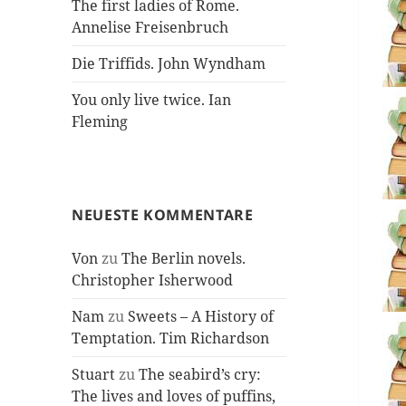
The first ladies of Rome.
Annelise Freisenbruch
Die Triffids. John Wyndham
You only live twice. Ian
Fleming
NEUESTE KOMMENTARE
Von
zu
The Berlin novels.
Christopher Isherwood
Nam
zu
Sweets – A History of
Temptation. Tim Richardson
Stuart
zu
The seabird’s cry:
The lives and loves of puffins,