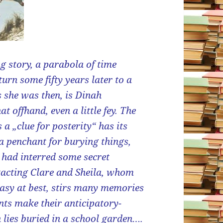
ing story, a parabola of time
rn some fifty years later to a
s she was then, is Dinah
t offhand, even a little fey. The
a „clue for posterity“ has its
 a penchant for burying things,
, had interred some secret
ntacting Clare and Sheila, whom
easy at best, stirs many memories
nts make their anticipatory-
 lies buried in a school garden….