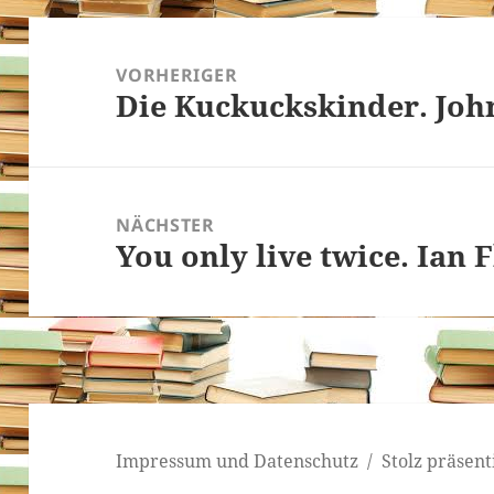
Beitragsnavigation
VORHERIGER
Die Kuckuckskinder. J
Vorheriger
Beitrag:
NÄCHSTER
You only live twice. Ian 
Nächster
Beitrag:
Impressum und Datenschutz
Stolz präsen