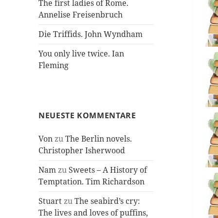
The first ladies of Rome.
Annelise Freisenbruch
Die Triffids. John Wyndham
You only live twice. Ian
Fleming
NEUESTE KOMMENTARE
Von
zu
The Berlin novels.
Christopher Isherwood
Nam
zu
Sweets – A History of
Temptation. Tim Richardson
Stuart
zu
The seabird’s cry:
The lives and loves of puffins,