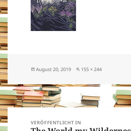
Veröffentlicht
Originalgröße
August 20, 2019
155 × 244
am
Beitragsnavigation
VERÖFFENTLICHT IN
The World my Wildernes