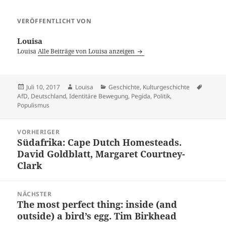
VERÖFFENTLICHT VON
Louisa
Louisa
Alle Beiträge von Louisa anzeigen
Veröffentlicht
Autor
Kategorien
Schlag
Juli 10, 2017
Louisa
Geschichte
,
Kulturgeschichte
am
AfD
,
Deutschland
,
Identitäre Bewegung
,
Pegida
,
Politik
,
Populismus
Beitragsnavigation
VORHERIGER
Südafrika: Cape Dutch Homesteads.
Vorheriger
David Goldblatt, Margaret Courtney-
Beitrag:
Clark
NÄCHSTER
The most perfect thing: inside (and
Nächster
outside) a bird’s egg. Tim Birkhead
Beitrag: