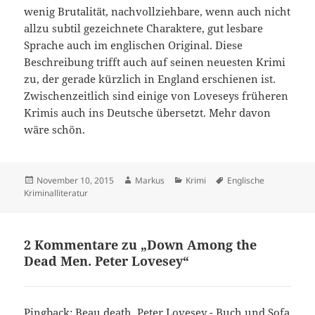
wenig Brutalität, nachvollziehbare, wenn auch nicht
allzu subtil gezeichnete Charaktere, gut lesbare
Sprache auch im englischen Original. Diese
Beschreibung trifft auch auf seinen neuesten Krimi
zu, der gerade kürzlich in England erschienen ist.
Zwischenzeitlich sind einige von Loveseys früheren
Krimis auch ins Deutsche übersetzt. Mehr davon
wäre schön.
Veröffentlicht
Autor
Kategorien
Schlagwörter
November 10, 2015
Markus
Krimi
Englische
am
Kriminalliteratur
2 Kommentare zu „Down Among the
Dead Men. Peter Lovesey“
Pingback:
Beau death. Peter Lovesey - Buch und Sofa