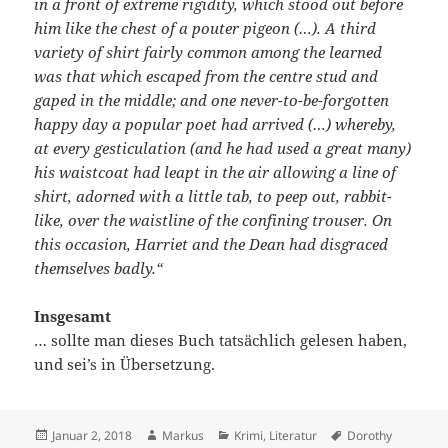
in a front of extreme rigidity, which stood out before
him like the chest of a pouter pigeon (…). A third
variety of shirt fairly common among the learned
was that which escaped from the centre stud and
gaped in the middle; and one never-to-be-forgotten
happy day a popular poet had arrived (…) whereby,
at every gesticulation (and he had used a great many)
his waistcoat had leapt in the air allowing a line of
shirt, adorned with a little tab, to peep out, rabbit-
like, over the waistline of the confining trouser. On
this occasion, Harriet and the Dean had disgraced
themselves badly.“
Insgesamt
… sollte man dieses Buch tatsächlich gelesen haben,
und sei’s in Übersetzung.
Veröffentlicht
Autor
Kategorien
Schlagwörter
Januar 2, 2018
Markus
Krimi
,
Literatur
Dorothy