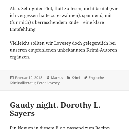
Also: Sehr guter Plot, flott zu lesen, nicht brutal (wie
ich vergessen hatte zu erwähnen), spannend, mit
(für mich) überraschendem Ende – eine klare
Empfehlung.
Vielleicht sollten wir Lovesey doch gelegentlich bei
unseren empfohlenen
unbekannten Krimi-Autoren
ergänzen.
Veröffentlicht
Autor
Kategorien
Schlagwörter
Februar 12, 2018
Markus
Krimi
Englische
am
Kriminalliteratur
,
Peter Lovesey
Gaudy night. Dorothy L.
Sayers
Ein Novum in diesem Blog, passend zum Beginn