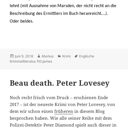
lehnt (mit Ausnahme von Marsden, der nicht recht an die
Beschreibung des Ermittlers im Buch heranreicht….).
Oder beides.
Veröffentlicht
Autor
Kategorien
Schlagwörter
Juni 9, 2018
Markus
Krimi
Englische
am
Kriminalliteratur
,
P.D.James
Beau death. Peter Lovesey
Noch recht frisch vom Druck – erschienen Ende
2017 – ist der neueste Krimi von Peter Lovesey, von
dem wir schon einen
früheren
in diesem Blog
besprochen haben. Wie alle seiner Reihe mit dem
Polizei-Detektiv Peter Diamond spielt auch dieser in