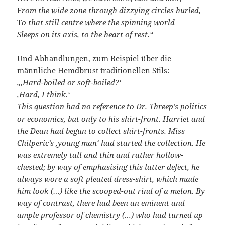
F
rom the wide zone through dizzying circles hurled,
T
o that still centre where the spinning world
Sleeps on its axis, to the heart of rest.“
Und Abhandlungen, zum Beispiel über die
männliche Hemdbrust traditionellen Stils:
„‚Hard-boiled or soft-boiled?‘
‚Hard, I think.‘
This question had no reference to Dr. Threep’s politics
or economics, but only to his shirt-front. Harriet and
the Dean had begun to collect shirt-fronts. Miss
Chilperic’s ‚young man‘ had started the collection. He
was extremely tall and thin and rather hollow-
chested; by way of emphasising this latter defect, he
always wore a soft pleated dress-shirt, which made
him look (…) like the scooped-out rind of a melon. By
way of contrast, there had been an eminent and
ample professor of chemistry (…) who had turned up