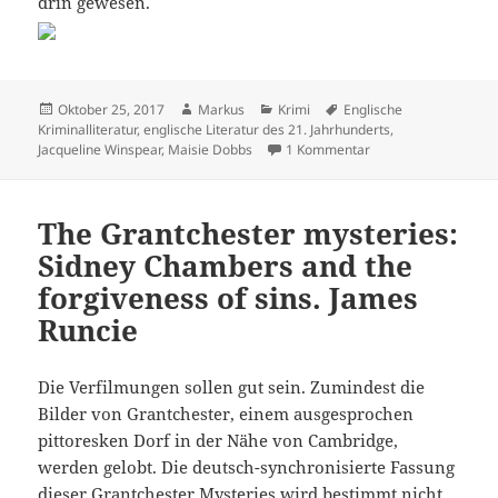
drin gewesen.
Veröffentlicht
Autor
Kategorien
Schlagwörter
Oktober 25, 2017
Markus
Krimi
Englische
am
Kriminalliteratur
,
englische Literatur des 21. Jahrhunderts
,
zu Leaving everythin
Jacqueline Winspear
,
Maisie Dobbs
1 Kommentar
The Grantchester mysteries:
Sidney Chambers and the
forgiveness of sins. James
Runcie
Die Verfilmungen sollen gut sein. Zumindest die
Bilder von Grantchester, einem ausgesprochen
pittoresken Dorf in der Nähe von Cambridge,
werden gelobt. Die deutsch-synchronisierte Fassung
dieser Grantchester Mysteries wird bestimmt nicht