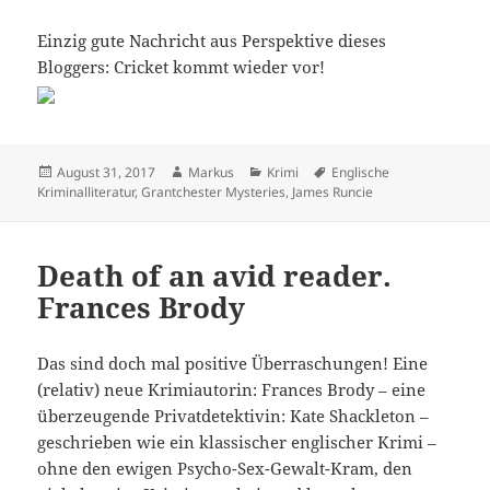
Einzig gute Nachricht aus Perspektive dieses
Bloggers: Cricket kommt wieder vor!
Veröffentlicht
Autor
Kategorien
Schlagwörter
August 31, 2017
Markus
Krimi
Englische
am
Kriminalliteratur
,
Grantchester Mysteries
,
James Runcie
Death of an avid reader.
Frances Brody
Das sind doch mal positive Überraschungen! Eine
(relativ) neue Krimiautorin: Frances Brody – eine
überzeugende Privatdetektivin: Kate Shackleton –
geschrieben wie ein klassischer englischer Krimi –
ohne den ewigen Psycho-Sex-Gewalt-Kram, den