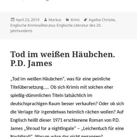
Veröffentlicht
Autor
Kategorien
Schlagwörter
April 23, 2019
Markus
Krimi
Agatha Christie
,
am
Englische Kriminalliteratur
,
Englische Literatur des 20.
Jahrhunderts
Tod im weißen Häubchen.
P.D. James
„Tod im weißen Häubchen“, was für eine peinliche
Titelübersetzung….. Ob sich Krimis mit solchen eher
spießig-dümmlichen Titeln tatsächlich im
deutschsprachigen Raum besser verkaufen? Oder ob sich
die Verlage für irgendetwas heimlich rächen wollen? Auf
Englisch heißt dieser 1971 erschienene Roman von P.D.
James „Shroud for a nightingale“ – „Leichentuch für eine
Nachtigall“. Warum wäre das nicht gegangen?