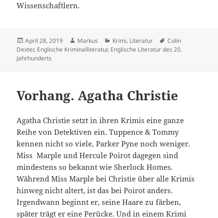
Wissenschaftlern.
Veröffentlicht
Autor
Kategorien
Schlagwörter
April 28, 2019
Markus
Krimi
,
Literatur
Colin
am
Dexter
,
Englische Kriminalliteratur
,
Englische Literatur des 20.
Jahrhunderts
Vorhang. Agatha Christie
Agatha Christie setzt in ihren Krimis eine ganze
Reihe von Detektiven ein. Tuppence & Tommy
kennen nicht so viele, Parker Pyne noch weniger.
Miss Marple und Hercule Poirot dagegen sind
mindestens so bekannt wie Sherlock Homes.
Während Miss Marple bei Christie über alle Krimis
hinweg nicht altert, ist das bei Poirot anders.
Irgendwann beginnt er, seine Haare zu färben,
später trägt er eine Perücke. Und in einem Krimi