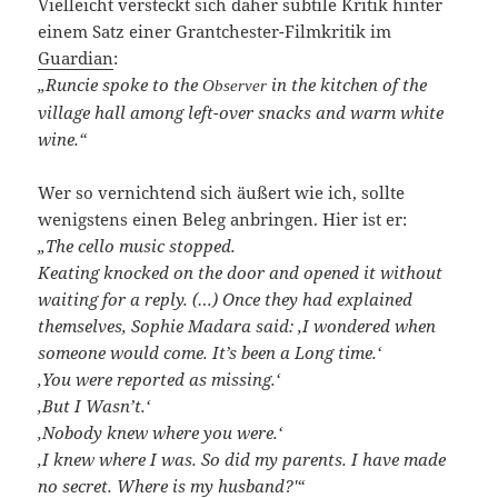
Vielleicht versteckt sich daher subtile Kritik hinter
einem Satz einer Grantchester-Filmkritik im
Guardian
:
„Runcie spoke to the
in the kitchen of the
Observer
village hall among left-over snacks and warm white
wine.“
Wer so vernichtend sich äußert wie ich, sollte
wenigstens einen Beleg anbringen. Hier ist er:
„The cello music stopped.
Keating knocked on the door and opened it without
waiting for a reply. (…) Once they had explained
themselves, Sophie Madara said: ‚I wondered when
someone would come. It’s been a Long time.‘
‚You were reported as missing.‘
‚But I Wasn’t.‘
‚Nobody knew where you were.‘
‚I knew where I was. So did my parents. I have made
no secret. Where is my husband?'“