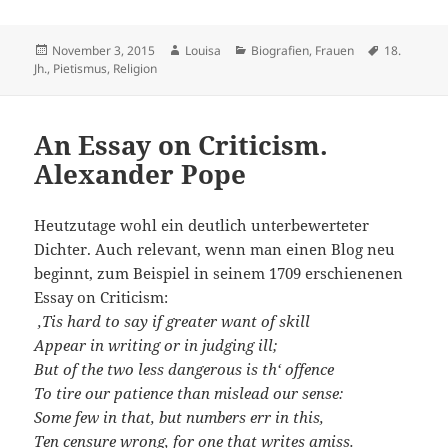
Veröffentlicht
Autor
Kategorien
Schlagwört
November 3, 2015
Louisa
Biografien
,
Frauen
18.
am
Jh.
,
Pietismus
,
Religion
An Essay on Criticism.
Alexander Pope
Heutzutage wohl ein deutlich unterbewerteter
Dichter. Auch relevant, wenn man einen Blog neu
beginnt, zum Beispiel in seinem 1709 erschienenen
Essay on Criticism:
‚Tis hard to say if greater want of skill
Appear in writing or in judging ill;
But of the two less dangerous is th‘ offence
To tire our patience than mislead our sense:
Some few in that, but numbers err in this,
Ten censure wrong, for one that writes amiss.