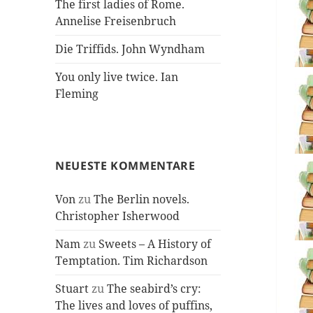
The first ladies of Rome.
Annelise Freisenbruch
Die Triffids. John Wyndham
You only live twice. Ian
Fleming
NEUESTE KOMMENTARE
Von
zu
The Berlin novels.
Christopher Isherwood
Nam
zu
Sweets – A History of
Temptation. Tim Richardson
Stuart
zu
The seabird’s cry:
The lives and loves of puffins,