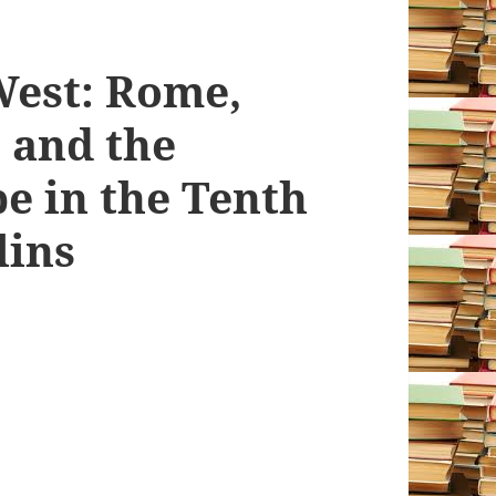
West: Rome,
 and the
e in the Tenth
lins