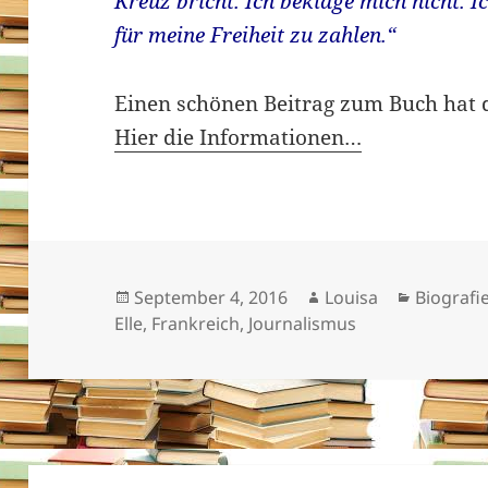
Kreuz bricht. Ich beklage mich nicht. I
für meine Freiheit zu zahlen.“
Einen schönen Beitrag zum Buch hat 
Hier die Informationen…
Veröffentlicht
Autor
Kategori
September 4, 2016
Louisa
Biografi
am
Elle
,
Frankreich
,
Journalismus