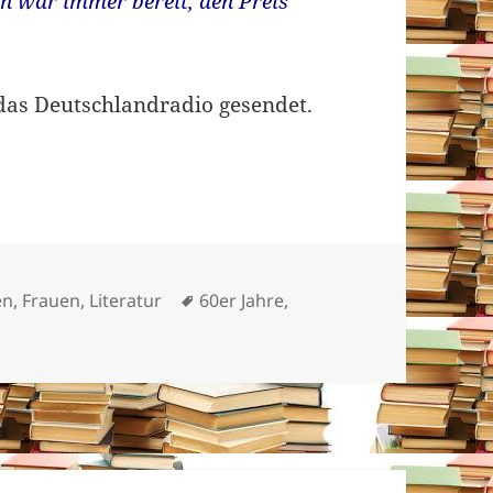
ch war immer bereit, den Preis
das Deutschlandradio gesendet.
en
Schlagwörter
en
,
Frauen
,
Literatur
60er Jahre
,