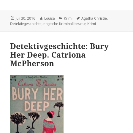
Veröffentlicht
Autor
Kategorien
Schlagwörter
Juli 30, 2016
Louisa
Krimi
Agatha Christie
,
am
Detektivgeschichte
,
engische Kriminalliteratur
,
Krimi
Detektivgeschichte: Bury
Her Deep. Catriona
McPherson