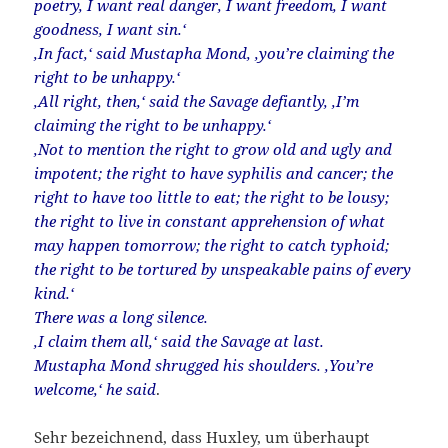
poetry, I want real danger, I want freedom, I want
goodness, I want sin.‘
‚In fact,‘ said Mustapha Mond, ‚you’re claiming the
right to be unhappy.‘
‚All right, then,‘ said the Savage defiantly, ‚I’m
claiming the right to be unhappy.‘
‚Not to mention the right to grow old and ugly and
impotent; the right to have syphilis and cancer; the
right to have too little to eat; the right to be lousy;
the right to live in constant apprehension of what
may happen tomorrow; the right to catch typhoid;
the right to be tortured by unspeakable pains of every
kind.‘
There was a long silence.
‚I claim them all,‘ said the Savage at last.
Mustapha Mond shrugged his shoulders. ‚You’re
welcome,‘ he said
.
Sehr bezeichnend, dass Huxley, um überhaupt