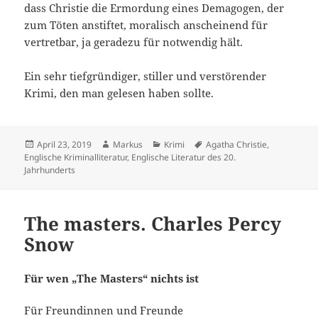
dass Christie die Ermordung eines Demagogen, der
zum Töten anstiftet, moralisch anscheinend für
vertretbar, ja geradezu für notwendig hält.
Ein sehr tiefgründiger, stiller und verstörender
Krimi, den man gelesen haben sollte.
Veröffentlicht
Autor
Kategorien
Schlagwörter
April 23, 2019
Markus
Krimi
Agatha Christie
,
am
Englische Kriminalliteratur
,
Englische Literatur des 20.
Jahrhunderts
The masters. Charles Percy
Snow
Für wen „The Masters“ nichts ist
Für Freundinnen und Freunde