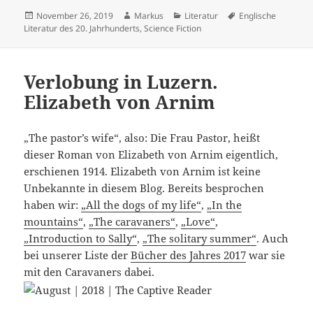
Veröffentlicht
Autor
Kategorien
Schlagwörter
November 26, 2019
Markus
Literatur
Englische
am
Literatur des 20. Jahrhunderts
,
Science Fiction
Verlobung in Luzern.
Elizabeth von Arnim
„The pastor’s wife“, also: Die Frau Pastor, heißt
dieser Roman von Elizabeth von Arnim eigentlich,
erschienen 1914. Elizabeth von Arnim ist keine
Unbekannte in diesem Blog. Bereits besprochen
haben wir:
„All the dogs of my life“
,
„In the
mountains“
,
„The caravaners“
,
„Love“
,
„Introduction to Sally“
,
„The solitary summer“
. Auch
bei unserer Liste der
Bücher des Jahres 2017
war sie
mit den Caravaners dabei.