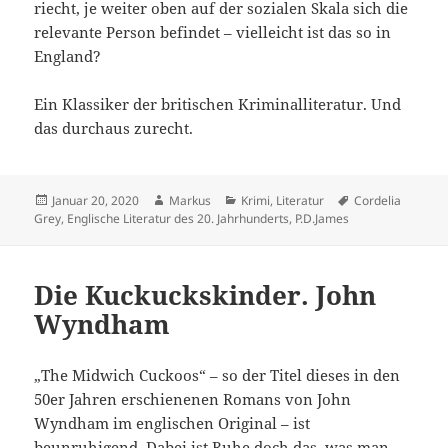
riecht, je weiter oben auf der sozialen Skala sich die
relevante Person befindet – vielleicht ist das so in
England?
Ein Klassiker der britischen Kriminalliteratur. Und
das durchaus zurecht.
Veröffentlicht
Autor
Kategorien
Schlagwörter
Januar 20, 2020
Markus
Krimi
,
Literatur
Cordelia
am
Grey
,
Englische Literatur des 20. Jahrhunderts
,
P.D.James
Die Kuckuckskinder. John
Wyndham
„The Midwich Cuckoos“ – so der Titel dieses in den
50er Jahren erschienenen Romans von John
Wyndham im englischen Original – ist
beunruhigend. Dabei ist Ruhe doch das, was man