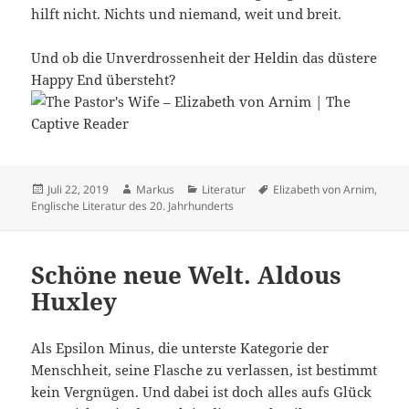
hilft nicht. Nichts und niemand, weit und breit.
Und ob die Unverdrossenheit der Heldin das düstere
Happy End übersteht?
Veröffentlicht
Autor
Kategorien
Schlagwörter
Juli 22, 2019
Markus
Literatur
Elizabeth von Arnim
,
am
Englische Literatur des 20. Jahrhunderts
Schöne neue Welt. Aldous
Huxley
Als Epsilon Minus, die unterste Kategorie der
Menschheit, seine Flasche zu verlassen, ist bestimmt
kein Vergnügen. Und dabei ist doch alles aufs Glück