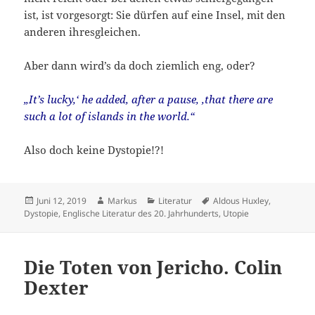
ist, ist vorgesorgt: Sie dürfen auf eine Insel, mit den
anderen ihresgleichen.
Aber dann wird’s da doch ziemlich eng, oder?
„It’s lucky,‘ he added, after a pause, ‚that there are
such a lot of islands in the world.“
Also doch keine Dystopie!?!
Veröffentlicht
Autor
Kategorien
Schlagwörter
Juni 12, 2019
Markus
Literatur
Aldous Huxley
,
am
Dystopie
,
Englische Literatur des 20. Jahrhunderts
,
Utopie
Die Toten von Jericho. Colin
Dexter