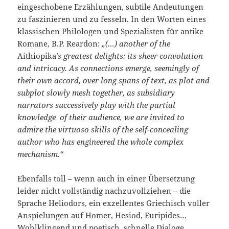
eingeschobene Erzählungen, subtile Andeutungen
zu faszinieren und zu fesseln. In den Worten eines
klassischen Philologen und Spezialisten für antike
Romane, B.P. Reardon:
„(…) another of the
Aithiopika
’s greatest delights: its sheer convolution
and intricacy. As connections emerge, seemingly of
their own accord, over long spans of text, as plot and
subplot slowly mesh together, as subsidiary
narrators successively play with the partial
knowledge of their audience, we are invited to
admire the virtuoso skills of the self-concealing
author who has engineered the whole complex
mechanism.“
Ebenfalls toll – wenn auch in einer Übersetzung
leider nicht vollständig nachzuvollziehen – die
Sprache Heliodors, ein exzellentes Griechisch voller
Anspielungen auf Homer, Hesiod, Euripides…
Wohlklingend und poetisch, schnelle Dialoge,