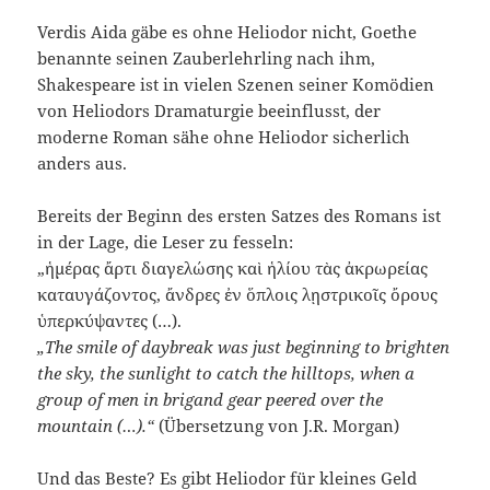
Verdis Aida gäbe es ohne Heliodor nicht, Goethe
benannte seinen Zauberlehrling nach ihm,
Shakespeare ist in vielen Szenen seiner Komödien
von Heliodors Dramaturgie beeinflusst, der
moderne Roman sähe ohne Heliodor sicherlich
anders aus.
Bereits der Beginn des ersten Satzes des Romans ist
in der Lage, die Leser zu fesseln:
„ἡμέρας ἄρτι διαγελώσης καὶ ἡλίου τὰς ἀκρωρείας
καταυγάζοντος, ἄνδρες ἐν ὅπλοις λῃστρικοῖς ὄρους
ὑπερκύψαντες (…).
„The smile of daybreak was just beginning to brighten
the sky, the sunlight to catch the hilltops, when a
group of men in brigand gear peered over the
mountain (…).“
(Übersetzung von J.R. Morgan)
Und das Beste? Es gibt Heliodor für kleines Geld