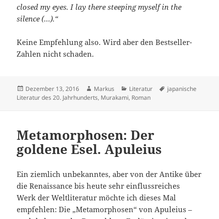
closed my eyes. I lay there steeping myself in the
silence (…).“
Keine Empfehlung also. Wird aber den Bestseller-
Zahlen nicht schaden.
Veröffentlicht
Autor
Kategorien
Schlagwörter
Dezember 13, 2016
Markus
Literatur
japanische
am
Literatur des 20. Jahrhunderts
,
Murakami
,
Roman
Metamorphosen: Der
goldene Esel. Apuleius
Ein ziemlich unbekanntes, aber von der Antike über
die Renaissance bis heute sehr einflussreiches
Werk der Weltliteratur möchte ich dieses Mal
empfehlen: Die „Metamorphosen“ von Apuleius –