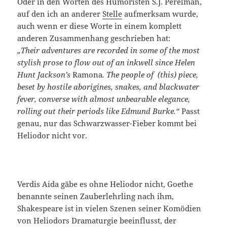
Oder in den Worten des Humoristen S.J. Perelman,
auf den ich an anderer
Stelle
aufmerksam wurde,
auch wenn er diese Worte in einem komplett
anderen Zusammenhang geschrieben hat:
„Their adventures are recorded in some of the most
stylish prose to flow out of an inkwell since Helen
Hunt Jackson’s
Ramona
. The people of (this) piece,
beset by hostile aborigines, snakes, and blackwater
fever, converse with almost unbearable elegance,
rolling out their periods like Edmund Burke.“
Passt
genau, nur das Schwarzwasser-Fieber kommt bei
Heliodor nicht vor.
Verdis Aida gäbe es ohne Heliodor nicht, Goethe
benannte seinen Zauberlehrling nach ihm,
Shakespeare ist in vielen Szenen seiner Komödien
von Heliodors Dramaturgie beeinflusst, der