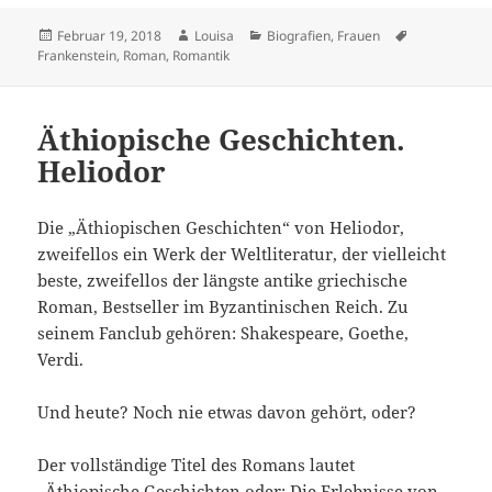
Veröffentlicht
Autor
Kategorien
Schlagwörte
Februar 19, 2018
Louisa
Biografien
,
Frauen
am
Frankenstein
,
Roman
,
Romantik
Äthiopische Geschichten.
Heliodor
Die „Äthiopischen Geschichten“ von Heliodor,
zweifellos ein Werk der Weltliteratur, der vielleicht
beste, zweifellos der längste antike griechische
Roman, Bestseller im Byzantinischen Reich. Zu
seinem Fanclub gehören: Shakespeare, Goethe,
Verdi.
Und heute? Noch nie etwas davon gehört, oder?
Der vollständige Titel des Romans lautet
„Äthiopische Geschichten oder: Die Erlebnisse von