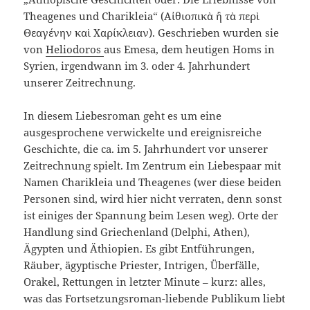
Theagenes und Charikleia“ (Αἰθιοπικὰ ἢ τὰ περὶ
Θεαγένην καὶ Χαρίκλειαν). Geschrieben wurden sie
von
Heliodoros
aus Emesa, dem heutigen Homs in
Syrien, irgendwann im 3. oder 4. Jahrhundert
unserer Zeitrechnung.
In diesem Liebesroman geht es um eine
ausgesprochene verwickelte und ereignisreiche
Geschichte, die ca. im 5. Jahrhundert vor unserer
Zeitrechnung spielt. Im Zentrum ein Liebespaar mit
Namen Charikleia und Theagenes (wer diese beiden
Personen sind, wird hier nicht verraten, denn sonst
ist einiges der Spannung beim Lesen weg). Orte der
Handlung sind Griechenland (Delphi, Athen),
Ägypten und Äthiopien. Es gibt Entführungen,
Räuber, ägyptische Priester, Intrigen, Überfälle,
Orakel, Rettungen in letzter Minute – kurz: alles,
was das Fortsetzungsroman-liebende Publikum liebt