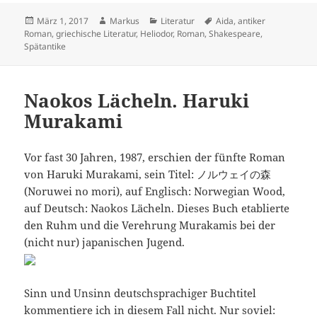
Veröffentlicht
Autor
Kategorien
Schlagwörter
März 1, 2017
Markus
Literatur
Aida
,
antiker
am
Roman
,
griechische Literatur
,
Heliodor
,
Roman
,
Shakespeare
,
Spätantike
Naokos Lächeln. Haruki
Murakami
Vor fast 30 Jahren, 1987, erschien der fünfte Roman
von Haruki Murakami, sein Titel:
ノルウェイの森
(
Noruwei no mori), auf Englisch: Norwegian Wood,
auf Deutsch: Naokos Lächeln. Dieses Buch etablierte
den Ruhm und die Verehrung Murakamis bei der
(nicht nur) japanischen Jugend.
Sinn und Unsinn deutschsprachiger Buchtitel
kommentiere ich in diesem Fall nicht. Nur soviel: