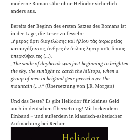
moderne Roman sähe ohne Heliodor sicherlich
anders aus.
Bereits der Beginn des ersten Satzes des Romans ist
in der Lage, die Leser zu fesseln:
„ἡμέρας ἄρτι διαγελώσης καὶ ἡλίου τὰς ἀκρωρείας
καταυγάζοντος, ἄνδρες ἐν ὅπλοις λῃστρικοῖς ὄρους
ὑπερκύψαντες (…).
„The smile of daybreak was just beginning to brighten
the sky, the sunlight to catch the hilltops, when a
group of men in brigand gear peered over the
mountain (…).“
(Übersetzung von J.R. Morgan)
Und das Beste? Es gibt Heliodor für kleines Geld
auch in deutschen Übersetzung! Mit lockendem
Einband – und außerdem in klassisch-asketischer
Aufmachung bei Reclam.