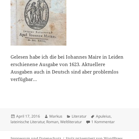
Gelesen habe ich die bei Iohannes Maire in Leiden
erschienene Ausgabe von 1623. Aktuellere
Ausgaben auch in Deutsch sind aber problemlos
verfügbar…
Veröffentlicht
Autor
Kategorien
Schlagwörter
April 17, 2016
Markus
Literatur
Apuleius
,
am
zu Metamorpho
lateinische Literatur
,
Roman
,
Weltliteratur
1 Kommentar
Impressum und Datenschutz
Stolz präsentiert von WordPress