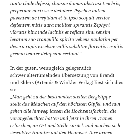
tanta clade defessi, clausae domus abstrusi tenebris,
perpetuae nocti sese dedidere. Psychen autem
paventem ac trepidam et in ipso scopuli vertice
deflentem mitis aura molliter spirantis Zephyri
vibratis hinc inde laciniis et reflato sinu sensim
levatam suo tranquillo spirito vehens paulatim per
devexa rupis excelsae vallis subditae florentis cespitis
gremio leniter delapsam reclinat.“
In der guten, wenngleich gelegentlich
schwer altertümelnden Übersetzung von Brandt
und Ehlers (Artemis & Winkler Verlag) liest sich dies
so:
„Man geht zu der bestimmten steilen Bergklippe,
stellt das Mädchen auf den höchsten Gipfel, und nun
gehen alle hinweg, lassen die Hochzeitsfackeln, die
vorangeleuchtet hatten und jetzt in ihren Tränen
erloschen, an Ort und Stelle zurück und machen sich
gesenkten Hauptes auf den Heimweg. Ihre armen