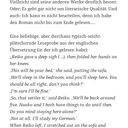
Vielleicht sind seine anderen Werke deutlich besser.
Oder: Es geht gar nicht um literarische Qualität. Und
auch: Ich kann es nicht beurteilen, denn ich habe
den Roman nicht bis zum Ende gelesen….
Eine beliebige, aber durchaus typisch-seicht-
plätschernde Leseprobe aus der englischen
Übersetzung (in der ich gelesen habe):
„Reiko gave a deep sigh (…), then folded her hands on
her knees.
‚This will be your bed,‘ she said, patting the sofa.
‚We’ll sleep in the bedroom, and you’ll sleep here. You
should be all right, don’t you think?‘
‚I’m sure I’ll be fine.‘
‚So, that settles it,‘ said Reiko. ‚We’ll be back around
five. Naoko and I both have things to do until then.
Do you mind staying here alone?‘
‚Not at all. I’ll study my German.‘
When Reiko left, I stretched out on the sofa and