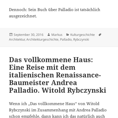
Dennoch: Sein Buch über Palladio ist tatsächlich
ausgezeichnet.
Veröffentlicht
Autor
Kategorien
Schlagwör
September 30, 2016
Markus
Kulturgeschichte
am
Architektur
,
Architekturgeschichte
,
Palladio
,
Rybczynski
Das vollkommene Haus:
Eine Reise mit dem
italienischen Renaissance-
Baumeister Andrea
Palladio. Witold Rybczynski
Wenn ich „Das vollkommene Haus“ von Witold
Rybczynski im Zusammenhang mit Andrea Palladio
schon
empfehle
, dann kann ich das natürlich auch