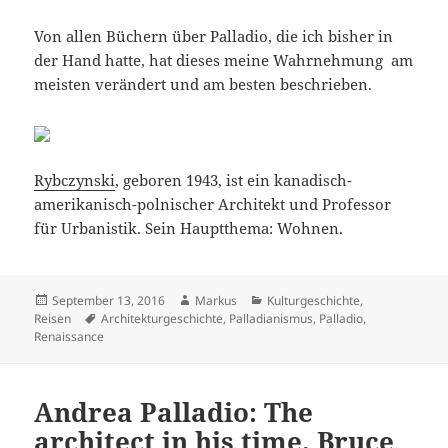
Von allen Büchern über Palladio, die ich bisher in
der Hand hatte, hat dieses meine Wahrnehmung am
meisten verändert und am besten beschrieben.
Rybczynski
, geboren 1943, ist ein kanadisch-
amerikanisch-polnischer Architekt und Professor
für Urbanistik. Sein Hauptthema: Wohnen.
Veröffentlicht
Autor
Kategorien
September 13, 2016
Markus
Kulturgeschichte
,
am
Schlagwörter
Reisen
Architekturgeschichte
,
Palladianismus
,
Palladio
,
Renaissance
Andrea Palladio: The
architect in his time. Bruce