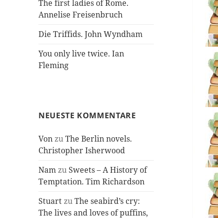
The first ladies of Rome.
Annelise Freisenbruch
Die Triffids. John Wyndham
You only live twice. Ian
Fleming
NEUESTE KOMMENTARE
Von
zu
The Berlin novels.
Christopher Isherwood
Nam
zu
Sweets – A History of
Temptation. Tim Richardson
Stuart
zu
The seabird’s cry:
The lives and loves of puffins,