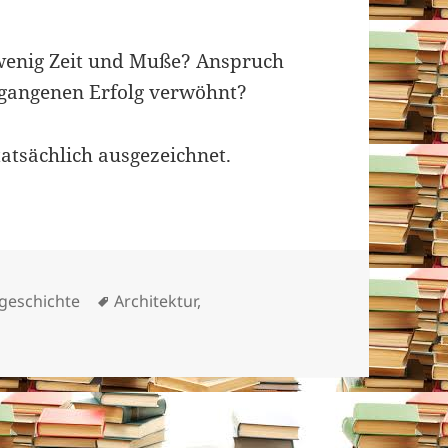
 wenig Zeit und Muße? Anspruch
rgangenen Erfolg verwöhnt?
tatsächlich ausgezeichnet.
orien
Schlagwörter
geschichte
Architektur
,