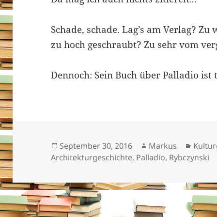
Schade, schade. Lag’s am Verlag? Zu
zu hoch geschraubt? Zu sehr vom ve
Dennoch: Sein Buch über Palladio ist 
Veröffentlicht
Autor
Kateg
September 30, 2016
Markus
Kultur
am
Architekturgeschichte
,
Palladio
,
Rybczynski