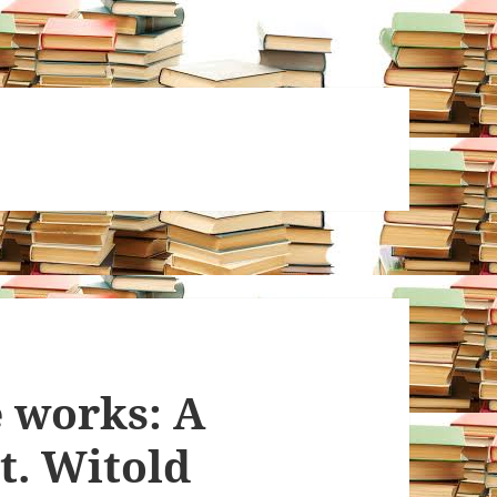
 works: A
t. Witold