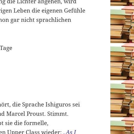
g die Lichter angehen, wird
rigen Leben die eigenen Gefühle
hon gar nicht sprachlichen
ört, die Sprache Ishiguros sei
nd Marcel Proust. Stimmt.
t sie die formelle,
nen Upper Class wieder:
„As I