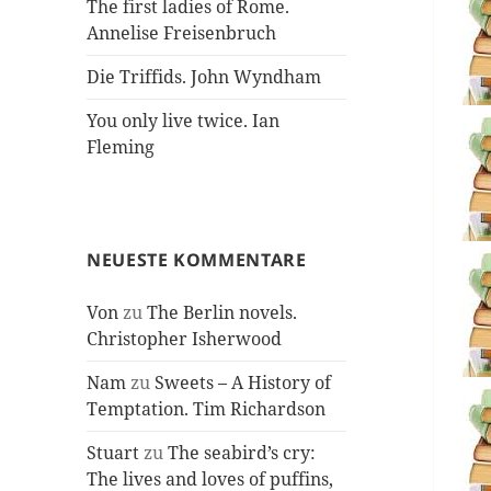
The first ladies of Rome.
Annelise Freisenbruch
Die Triffids. John Wyndham
You only live twice. Ian
Fleming
NEUESTE KOMMENTARE
Von
zu
The Berlin novels.
Christopher Isherwood
Nam
zu
Sweets – A History of
Temptation. Tim Richardson
Stuart
zu
The seabird’s cry:
The lives and loves of puffins,