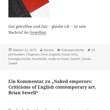
Gut getroffen und fair – glaube ich – ist sein
Nachruf im
Guardian
.
Veröffentlicht
Autor
Kategorien
Schlagwörter
Oktober 22, 2016
Markus
Kulturgeschichte
20.
am
Jahrhundert
,
Chapman
,
Emin
,
England
,
Freud
,
Hirst
,
Kunstgeschichte
,
Kunstkritik
,
moderne Kunst
,
Saatchi
,
Serota
,
Sewell
Ein Kommentar zu „Naked emperors:
Criticisms of English contemporary art.
Brian Sewell“