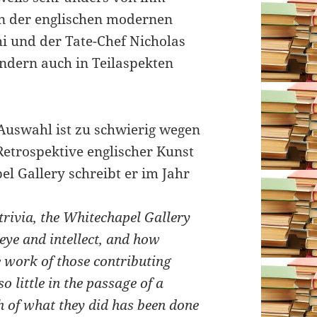
en der englischen modernen
i und der Tate-Chef Nicholas
sondern auch in Teilaspekten
ie Auswahl ist zu schwierig wegen
 Retrospektive englischer Kunst
l Gallery schreibt er im Jahr
 trivia, the Whitechapel Gallery
eye and intellect, and how
he work of those contributing
o little in the passage of a
h of what they did has been done