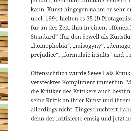
jemand, dem man durchaus selbst-iro
kann. Kunst hingegen nahm er sehr 
übel. 1994 hielten es 35 (!) Protagoni
für an der Zeit, ihm in einem offenen
Standard“ (für den Sewell als Kunstkr
„homophobia“, „misogyny“, „demagogy
prejudice“, „formulaic insults“ und „p
Offensichtlich wurde Sewell als Kriti
verstecktes Kompliment immerhin. Mi
die Kritiker des Kritikers auch bestim
seine Kritik an ihrer Kunst und ihre
allerdings nicht. Eingeschüchtert hab
denn der kritisierte emsig und jetzt n