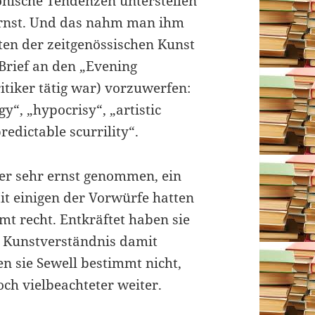
nische Tendenzen unterstellen
ernst. Und das nahm man ihm
sten der zeitgenössischen Kunst
 Brief an den „Evening
itiker tätig war) vorzuwerfen:
“, „hypocrisy“, „artistic
redictable scurrility“.
ker sehr ernst genommen, ein
t einigen der Vorwürfe hatten
mt recht. Entkräftet haben sie
m Kunstverständnis damit
en sie Sewell bestimmt nicht,
och vielbeachteter weiter.