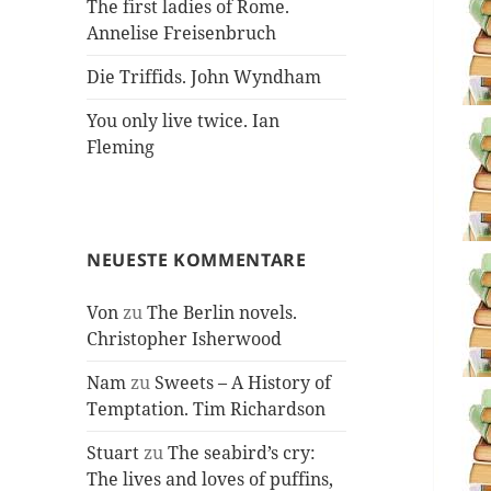
The first ladies of Rome.
Annelise Freisenbruch
Die Triffids. John Wyndham
You only live twice. Ian
Fleming
NEUESTE KOMMENTARE
Von
zu
The Berlin novels.
Christopher Isherwood
Nam
zu
Sweets – A History of
Temptation. Tim Richardson
Stuart
zu
The seabird’s cry:
The lives and loves of puffins,