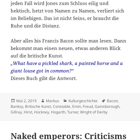
jeden Fall wird Jones zum Schluss eilig und
hektisch, hetzt von Namen zu Namen, verliert sich
im Beliebigen. Das ist nicht Seins, er braucht die
Ruhe und die Distanz.
Aber alles bis Francis Bacon sollte man lesen. Dann
bekommt man einen neuen, etwas anderen Blick
auf die britische Kunst.
„What have a pickled shark, a painted horse and a
giant louse got in common?“
Dieses Buch gibt die Antwort.
Veröffentlicht
Autor
Kategorien
Schlagwörter
Mai 2, 2019
Markus
Kulturgeschichte
Bacon
,
am
Banksy
,
Britische Kunst
,
Constable
,
Emin
,
Freud
,
Gainsborough
,
Gillray
,
Hirst
,
Hockney
,
Hogarth
,
Turner
,
Wright of Derby
Naked emperors: Criticisms